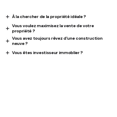
À la chercher de la propriété idéale ?
Vous voulez maximisez la vente de votre
Laissez notre expertise vous mener vers votre lieu de
propriété ?
vie idéal en toute tranquillité d'esprit
Vous avez toujours rêvez d'une construction
Maximisez le potentiel de vente de votre propriété
neuve ?
grâce
à notre équipe expérimentée et à nos
Nous réalisons vos rêves avec des projets
Vous êtes investisseur immoblier ?
stratégies sur mesure
immobiliers neufs sur mesure
Bénéficiez de notre accompagnement personnalisé
pour saisir les opportunités du marché et maximiser
votre rentabilité.