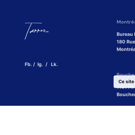
Montré
Bureau 
180 Rue
Montréa
Fb.
/
Ig.
/
Lk.
Boucher
Ce site
1151 Pl
Boucher