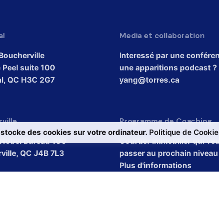
al
Media et collaboration
Boucherville
Interessé par une confére
 Peel suite 100
une apparitions podcast ?
l, QC H3C 2G7
yang@torres.ca
ville
Programme de Coaching
 stocke des cookies sur votre ordinateur.
Politique de Cookie
. Nobel Bureau 100
Courtier immobilier qui ve
ville, QC J4B 7L3
passer au prochain niveau
Plus d'informations