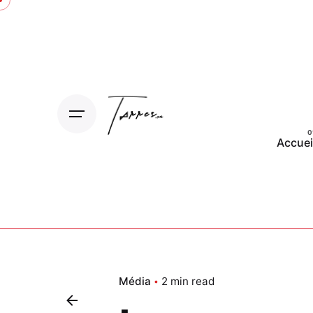
Skip
to
content
Accuei
Média
2 min read