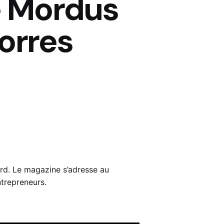
 Mordus
orres
d. Le magazine s’adresse au
trepreneurs.