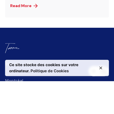
Read More
Fb.
/
Ig.
/
Lk.
Ce site stocke des cookies sur votre
ordinateur.
Politique de Cookies
Montréal
Bureau Boucherville
180 Rue Peel suite 100
Montréal,
QC H3C 2G7
Boucherville