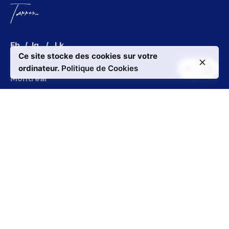
Fb.
/
Ig.
/
Lk.
Ce site stocke des cookies sur votre
ordinateur.
Politique de Cookies
Montréal
Bureau Boucherville
180 Rue Peel suite 100
Montréal,
QC H3C 2G7
Boucherville
1151 Pl. Nobel Bureau 100
Boucherville, QC J4B 7L3
Media et collaboration
Interessé par une conférence ou une apparitions
podcast ?
yang@torres.ca